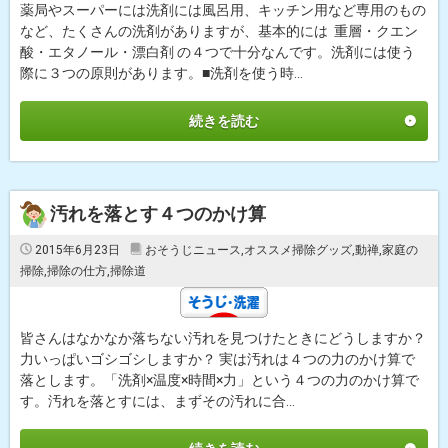
薬局やスーパーには洗剤には風呂用、キッチン用など専用のもの
など、たくさんの洗剤がありますが、基本的には 重層・クエン
酸・エタノール・漂白剤 の４つで十分なんです。洗剤には使う
際に３つの原則があります。■洗剤を使う時...
続きを読む
汚れを落とす４つのかけ算
2015年6月23日
おそうじニュース
,
オススメ掃除グッズ
,
動禅
,
家庭の
掃除
,
掃除の仕方
,
掃除道
皆さんはなかなか落ちない汚れを見つけたときにどうしますか？
力いっぱいゴシゴシしますか？ 実は汚れは４つの力のかけ算で
落とします。「洗剤×温度×時間×力」という４つの力のかけ算で
す。汚れを落とすには、まずその汚れに合...