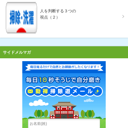
人を判断する３つの
視点（２）
サイドメルマガ
毎日見る