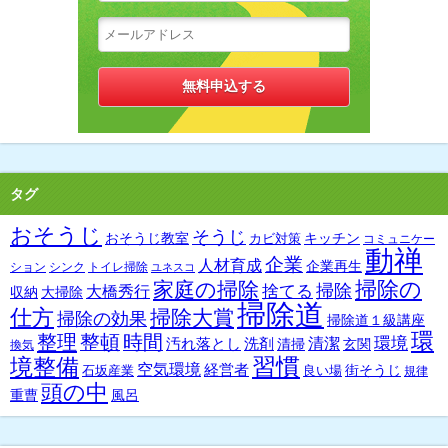
タグ
おそうじ
そうじ
おそうじ教室
キッチン
カビ対策
コミュニケー
動禅
企業
人材育成
企業再生
ション
シンク
トイレ掃除
ユネスコ
掃除の
家庭の掃除
掃除
捨てる
大橋秀行
収納
大掃除
掃除道
仕方
掃除大賞
掃除の効果
掃除道１級講座
環
整理
整頓
時間
環境
汚れ落とし
洗剤
清潔
清掃
玄関
換気
習慣
境整備
空気環境
経営者
街そうじ
石坂産業
良い場
規律
頭の中
重曹
風呂