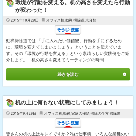
環境が行動を変える。机の高さを変えたら行動
が変わった！
2015年10月28日
オフィス机
,
動禅
,
掃除道
,
未分類
動禅掃除道では 「手に入れたい価値観、行動を手にするため
に、環境を変えてしまいましょう」 ということを伝えていま
す。その「環境が行動を変える」という素晴らしい実践例をご紹
介します。「机の高さを変えてミーティングの時間...
続きを読む
机の上に何もない状態にしてみましょう！
2015年9月29日
オフィス机
,
動禅
,
家庭の掃除
,
掃除の仕方
,
掃除道
皆さんの机の上はキレイですか？私は仕事柄、いろんな業種のい