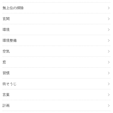
無上位の掃除
玄関
環境
環境整備
空気
窓
習慣
街そうじ
言葉
計画