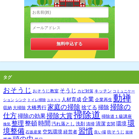
タグ
おそうじ
そうじ
おそうじ教室
キッチン
カビ対策
コミュニケー
動禅
企業
人材育成
企業再生
ション
シンク
トイレ掃除
ユネスコ
掃除の
家庭の掃除
掃除
捨てる
大橋秀行
収納
大掃除
掃除道
仕方
掃除大賞
掃除の効果
掃除道１級講座
環
整理
整頓
時間
環境
汚れ落とし
洗剤
清潔
清掃
玄関
換気
習慣
境整備
空気環境
経営者
街そうじ
石坂産業
良い場
規律
頭の中