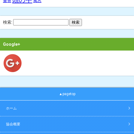
重曹
風呂
検索:
Google+
▲pagetop
ホーム
協会概要