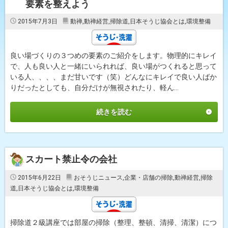
要素を整えよう
2015年7月3日
動禅
,
動禅経営
,
掃除道
,
日本そうじ協会とは
,
環境整備
良い場づくりの３つめの要素のご紹介をします。物理的にキレイ
で、人も良い人と一緒にいられれば、良い場がつくれると思って
いる人、、、、まだ甘いです（笑）どんなにキレイで良い人ばか
りだったとしても、自分だけが無視されたり、軽ん...
続きを読む
スカート禁止令の会社
2015年6月22日
おそうじニュース
,
企業・店舗の掃除
,
動禅経営
,
掃除
道
,
日本そうじ協会とは
,
環境整備
掃除道２級講座では部屋の掃除（整理、整頓、清掃、清潔）につ