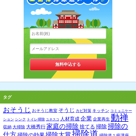
タグ
おそうじ
そうじ
おそうじ教室
キッチン
カビ対策
コミュニケー
動禅
企業
人材育成
企業再生
ション
シンク
トイレ掃除
ユネスコ
掃除の
家庭の掃除
掃除
捨てる
大橋秀行
収納
大掃除
掃除道
仕方
掃除大賞
掃除の効果
掃除道１級講座