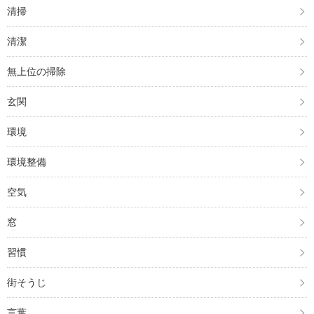
清掃
清潔
無上位の掃除
玄関
環境
環境整備
空気
窓
習慣
街そうじ
言葉