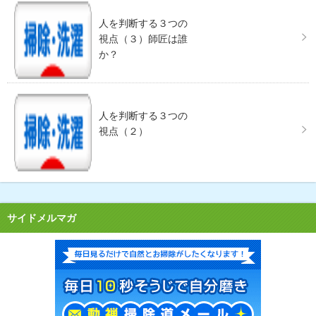
人を判断する３つの
視点（３）師匠は誰
か？
人を判断する３つの
視点（２）
サイドメルマガ
毎日見る