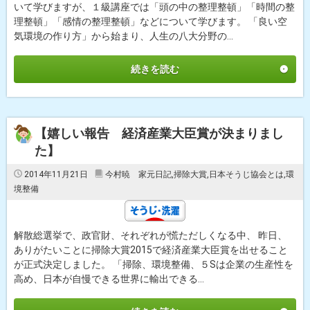
いて学びますが、１級講座では「頭の中の整理整頓」「時間の整
理整頓」「感情の整理整頓」などについて学びます。 「良い空
気環境の作り方」から始まり、人生の八大分野の...
続きを読む
【嬉しい報告 経済産業大臣賞が決まりまし
た】
2014年11月21日
今村暁 家元日記
,
掃除大賞
,
日本そうじ協会とは
,
環
境整備
解散総選挙で、政官財、それぞれが慌ただしくなる中、 昨日、
ありがたいことに掃除大賞2015で経済産業大臣賞を出せること
が正式決定しました。 「掃除、環境整備、５Sは企業の生産性を
高め、日本が自慢できる世界に輸出できる...