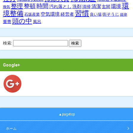
環
整理
整頓
時間
環境
汚れ落とし
洗剤
清潔
清掃
玄関
換気
習慣
境整備
空気環境
経営者
街そうじ
石坂産業
良い場
規律
頭の中
重曹
風呂
検索:
Google+
▲pagetop
ホーム