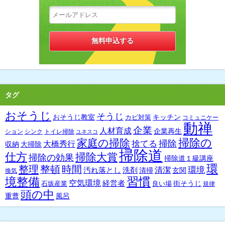
タグ
おそうじ
そうじ
おそうじ教室
キッチン
カビ対策
コミュニケー
動禅
企業
人材育成
企業再生
ション
シンク
トイレ掃除
ユネスコ
掃除の
家庭の掃除
掃除
捨てる
大橋秀行
収納
大掃除
掃除道
仕方
掃除大賞
掃除の効果
掃除道１級講座
環
整理
整頓
時間
環境
汚れ落とし
洗剤
清潔
清掃
玄関
換気
習慣
境整備
空気環境
経営者
街そうじ
石坂産業
良い場
規律
頭の中
重曹
風呂