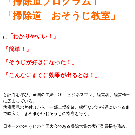
「
掃除
道
プログラム」
「
掃除
道
お
そうじ
教室」
「わかりやすい！」
は
「簡単！」
「
そうじ
が好きになった！」
「こんなにすぐに効果が出るとは！」
と評判を呼び、全国の主婦、OL、ビジネスマン、経営者、
経営幹部
に広まっている。
幼稚園児の片付けから、一部上場企業、
銀行などの指導にいたるま
で幅広く、
きめ細かいお
そうじ
の指導を行う。
日本一のお
そうじ
の全国大会である
掃除
大賞の実行委員長を務め、