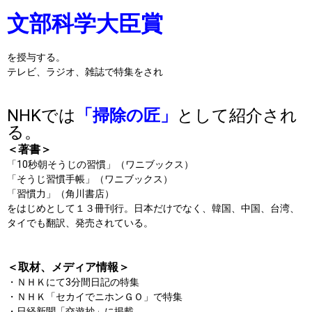
文部科学大臣賞
を授与する。
テレビ、ラジオ、雑誌で特集をされ
NHKでは
「
掃除
の匠」
として紹介され
る。
＜著書＞
「10秒朝
そうじ
の習慣」（ワニブックス）
「
そうじ
習慣手帳」（ワニブックス）
「習慣力」（角川書店）
をはじめとして１３冊刊行。日本だけでなく、韓国、中国、台湾、
タイでも翻訳、発売されている。
＜取材、メディア情報＞
・ＮＨＫにて3分間日記の特集
・ＮＨＫ「セカイでニホンＧＯ」で特集
・日経新聞「交遊抄」に掲載