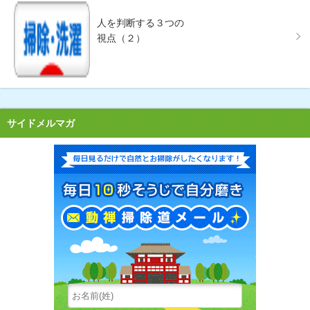
人を判断する３つの
視点（２）
サイドメルマガ
毎日見る