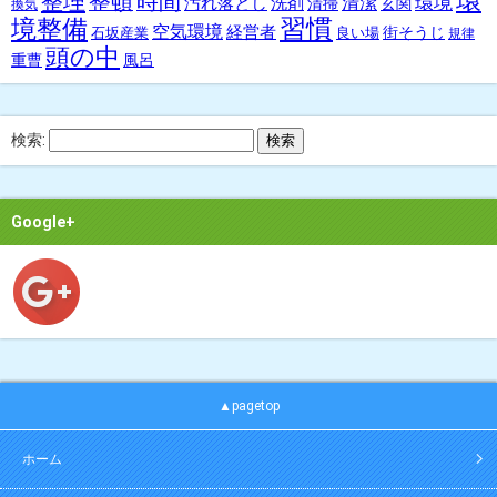
環
整理
整頓
時間
環境
汚れ落とし
洗剤
清潔
清掃
玄関
換気
習慣
境整備
空気環境
経営者
街そうじ
石坂産業
良い場
規律
頭の中
重曹
風呂
検索:
Google+
▲pagetop
ホーム