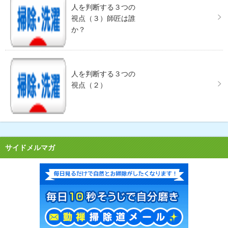
人を判断する３つの
視点（３）師匠は誰
か？
人を判断する３つの
視点（２）
サイドメルマガ
毎日見る