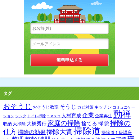
タグ
おそうじ
そうじ
おそうじ教室
キッチン
カビ対策
コミュニケー
動禅
企業
人材育成
企業再生
ション
シンク
トイレ掃除
ユネスコ
掃除の
家庭の掃除
掃除
捨てる
大橋秀行
収納
大掃除
掃除道
仕方
掃除大賞
掃除の効果
掃除道１級講座