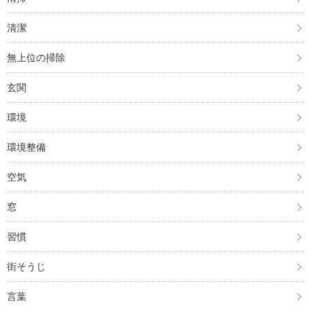
清潔
無上位の掃除
玄関
環境
環境整備
空気
窓
習慣
街そうじ
言葉