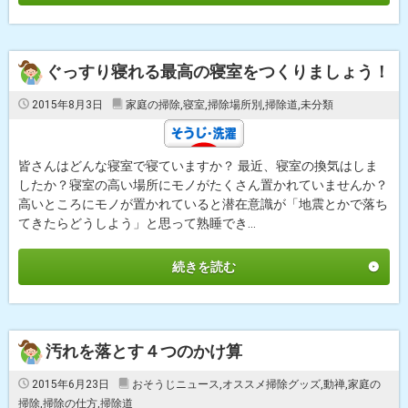
ぐっすり寝れる最高の寝室をつくりましょう！
2015年8月3日
家庭の掃除
,
寝室
,
掃除場所別
,
掃除道
,
未分類
皆さんはどんな寝室で寝ていますか？ 最近、寝室の換気はしま
したか？寝室の高い場所にモノがたくさん置かれていませんか？
高いところにモノが置かれていると潜在意識が「地震とかで落ち
てきたらどうしよう」と思って熟睡でき...
続きを読む
汚れを落とす４つのかけ算
2015年6月23日
おそうじニュース
,
オススメ掃除グッズ
,
動禅
,
家庭の
掃除
,
掃除の仕方
,
掃除道